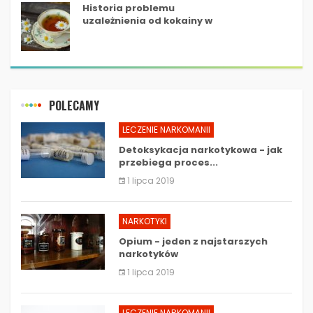
Historia problemu
uzależnienia od kokainy w
Kanadzie
POLECAMY
LECZENIE NARKOMANII
Detoksykacja narkotykowa - jak
przebiega proces...
1 lipca 2019
NARKOTYKI
Opium - jeden z najstarszych
narkotyków
1 lipca 2019
LECZENIE NARKOMANII