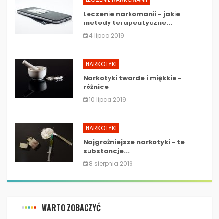
Leczenie narkomanii - jakie
metody terapeutyczne...
4 lipca 2019
NARKOTYKI
Narkotyki twarde i miękkie -
różnice
10 lipca 2019
NARKOTYKI
Najgroźniejsze narkotyki - te
substancje...
8 sierpnia 2019
WARTO ZOBACZYĆ