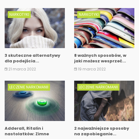
NARKOTYKI
NARKOTYKI
3 skuteczne alternatywy
8 ważnych sposobów, w
dla podejścia...
jaki możesz wesprzeć...
21 marca 2022
19 marca 2022
LECZENIE NARKOMANII
LECZENIE NARKOMANII
Adderall, Ritalin i
2 najważniejsze sposoby
nastolatków: Zimne
na zapobieganie...