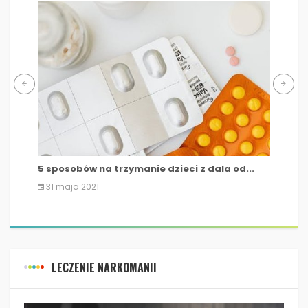
5 sposobów na trzymanie dzieci z dala od...
Nast
31 maja 2021
1 m
LECZENIE NARKOMANII