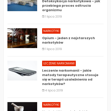
Detoksykacja narkotykowa - jak
przebiega proces odtrucia
organizmu
1 lipca 2019
NARKOTYKI
Opium - jeden z najstarszych
narkotyków
1 lipca 2019
LECZENIE NARKOMANII
Leczenie narkomanii - jakie
metody terapeutyczne stosuje
się w terapii uzależnienia od
narkotyków?
4 lipca 2019
NARKOTYKI