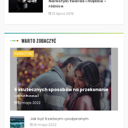
Narkotyki twarde i miękkie -
różnice
10 lipca 2019
WARTO ZOBACZYĆ
NARKOTYKI
6 skutecznych sposobów na przekonanie
ukochanej...
13 maja 2022
6 skutecznych sposobów na przekonanie
ukochanej...
Jak być trzeźwym i podjaranym
16 maja 2022